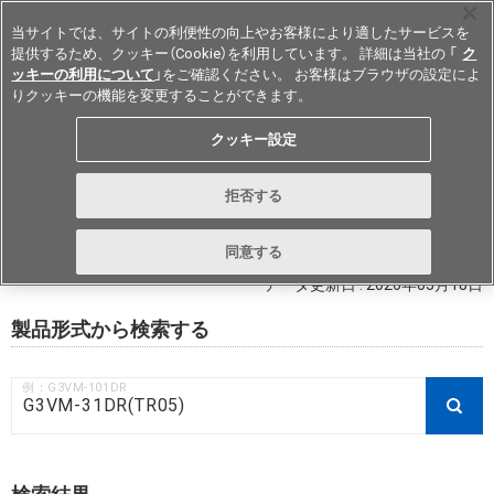
当サイトでは、サイトの利便性の向上やお客様により適したサービスを
提供するため、クッキー（Cookie）を利用しています。 詳細は当社の 「
ク
ッキーの利用について
」をご確認ください。 お客様はブラウザの設定によ
りクッキーの機能を変更することができます。
Japan
クッキー設定
RoHS対応状況 / 非含有証明書ダウ
拒否する
ンロード
同意する
データ更新日 : 2026年03月18日
製品形式から検索する
例：G3VM-101DR