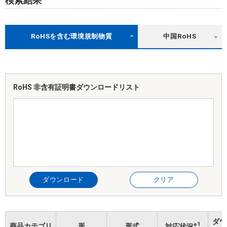
検索結果
RoHSを含む環境規制物質
中国RoHS
RoHS 非含有証明書
ダウンロードリスト
ダウンロード
クリア
ダウ
※1
商品カテゴリ
形
形式
対応状況