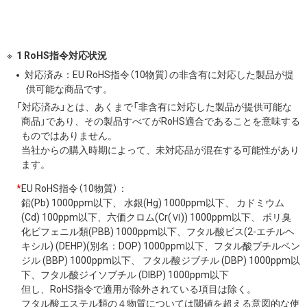
1 RoHS指令対応状況
対応済み：EU RoHS指令（10物質）の非含有に対応した製品が提
供可能な商品です。
「対応済み」とは、あくまで「非含有に対応した製品が提供可能な
商品」であり、その製品すべてがRoHS適合であることを意味する
ものではありません。
当社からの購入時期によって、未対応品が混在する可能性があり
ます。
*
EU RoHS指令（10物質）：
鉛(Pb) 1000ppm以下、 水銀(Hg) 1000ppm以下、 カドミウム
(Cd) 100ppm以下、六価クロム(Cr(Ⅵ)) 1000ppm以下、 ポリ臭
化ビフェニル類(PBB) 1000ppm以下、フタル酸ビス(2-エチルヘ
キシル) (DEHP)(別名：DOP) 1000ppm以下、フタル酸ブチルベン
ジル (BBP) 1000ppm以下、 フタル酸ジブチル (DBP) 1000ppm以
下、フタル酸ジイソブチル (DIBP) 1000ppm以下
但し、RoHS指令で適用が除外されている項目は除く。
フタル酸エステル類の４物質については閾値を超える意図的な使