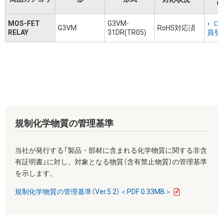
リ
MOS-FET
G3VM-
ロ
G3VM
RoHS対応済
RELAY
31DR(TR05)
員登
規制化学物質の管理基準
当社が発行する「製品・部材に含まれる化学物質に関する非含
有証明書」に対し、対象となる物質（含有禁止物質）の管理基準
を示します。
規制化学物質の管理基準（Ver.5.2）＜PDF 0.33MB＞