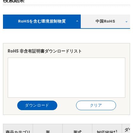
検索結果
RoHSを含む環境規制物質
中国RoHS
RoHS 非含有証明書
ダウンロードリスト
ダウンロード
クリア
ダウ
※1
商品カテゴリ
形
形式
対応状況