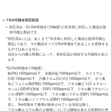
1 RoHS指令対応状況
対応済み：EU RoHS指令（10物質）の非含有に対応した製品が提
供可能な商品です。
「対応済み」とは、あくまで「非含有に対応した製品が提供可能な
商品」であり、その製品すべてがRoHS適合であることを意味する
ものではありません。
当社からの購入時期によって、未対応品が混在する可能性があり
ます。
*
EU RoHS指令（10物質）：
鉛(Pb) 1000ppm以下、 水銀(Hg) 1000ppm以下、 カドミウム
(Cd) 100ppm以下、六価クロム(Cr(Ⅵ)) 1000ppm以下、 ポリ臭
化ビフェニル類(PBB) 1000ppm以下、フタル酸ビス(2-エチルヘ
キシル) (DEHP)(別名：DOP) 1000ppm以下、フタル酸ブチルベン
ジル (BBP) 1000ppm以下、 フタル酸ジブチル (DBP) 1000ppm以
下、フタル酸ジイソブチル (DIBP) 1000ppm以下
但し、RoHS指令で適用が除外されている項目は除く。
フタル酸エステル類の４物質については閾値を超える意図的な使