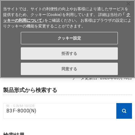
当サイトでは、サイトの利便性の向上やお客様により適したサービスを
提供するため、クッキー（Cookie）を利用しています。 詳細は当社の 「
ク
ッキーの利用について
」をご確認ください。 お客様はブラウザの設定によ
りクッキーの機能を変更することができます。
Japan
クッキー設定
RoHS対応状況 / 非含有証明書ダウ
拒否する
ンロード
同意する
データ更新日 : 2026年03月18日
製品形式から検索する
例：G3VM-101DR