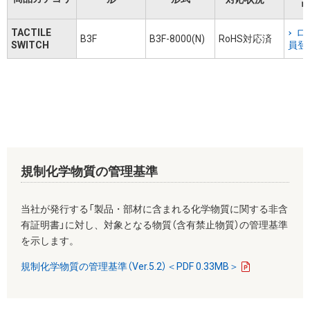
リ
TACTILE
ロ
B3F
B3F-8000(N)
RoHS対応済
SWITCH
員登
規制化学物質の管理基準
当社が発行する「製品・部材に含まれる化学物質に関する非含
有証明書」に対し、対象となる物質（含有禁止物質）の管理基準
を示します。
規制化学物質の管理基準（Ver.5.2）＜PDF 0.33MB＞