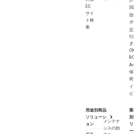
レ
EC
回
サイ
技
ト検
ポ
索
定
行
ぎ
O
B
Ar
保
術
イ
ビ
用途別商品
業
ソリューシ
別
メンテナ
ョン
リ
ンスの効
ー