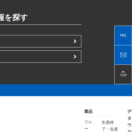
報を探す
FAQ
TOP
製品
デ
タ
リレ
生産終
ウ
ー
了・生産
ロ