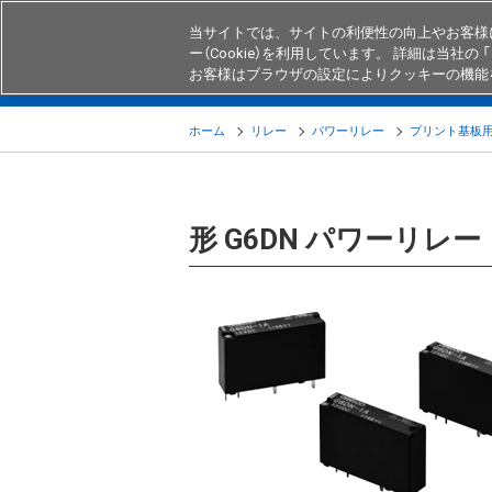
当サイトでは、サイトの利便性の向上やお客様
ー（Cookie）を利用しています。 詳細は当社の 「
お客様はブラウザの設定によりクッキーの機能
製品
業界・用途別商品
知る・
ホーム
リレー
パワーリレー
プリント基板
形 G6DN パワーリレー