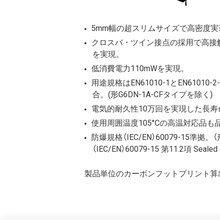
5mm幅の超スリムサイズで高密度実装に対
クロスバ・ツイン接点の採用で高接触信
を実現。
低消費電力110mWを実現。
用途規格はEN61010-1とEN61010
合。(形G6DN-1A-CFタイプを除く)
電気的耐久性10万回を実現した長寿命
使用周囲温度105°Cの高温対応品も品揃
防爆規格（IEC/EN）60079-15準拠。
（IEC/EN）60079-15 第11.2項 
製品単位のカーボンフットプリント算出