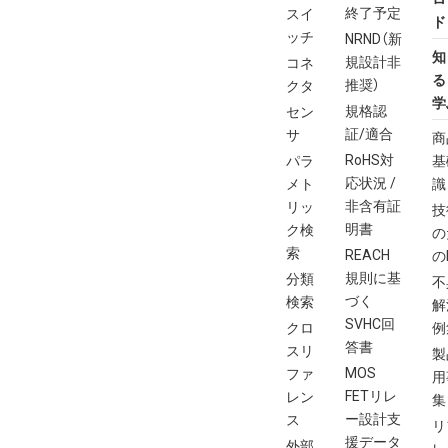
終了予定
スイ
ド
ッチ
NRND（新
知
規設計非
コネ
る
推奨）
クタ
学
規格認
セン
証/適合
サ
商
RoHS対
パラ
基
応状況 /
メト
識
非含有証
リッ
技
明書
ク検
の
索
REACH
の
規則に基
分類
不
づく
検索
解
SVHC回
クロ
例
答書
スリ
製
MOS
ファ
用
FETリレ
レン
集
ー設計支
ス
リ
援データ
外部