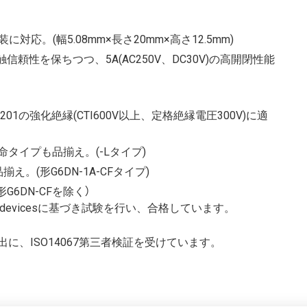
応。(幅5.08mm×長さ20mm×高さ12.5mm)
頼性を保ちつつ、5A(AC250V、DC30V)の高開閉性能
-2-201の強化絶縁(CTI600V以上、定格絶縁電圧300V)に適
タイプも品揃え。(-Lタイプ)
え。(形G6DN-1A-CFタイプ)
（形G6DN-CFを除く）
Sealed devicesに基づき試験を行い、合格しています。
に、ISO14067第三者検証を受けています。