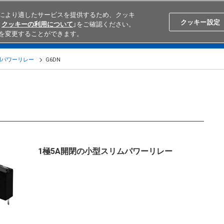
により適したサービスを提供するため、クッキ
Search
Japan
クッキー設定
クッキーの利用について
」をご確認ください。
を変更することができます。
学ぶ
テクニカルサポート
外部ECサイト検索
オムロンと
用パワーリレー
G6DN
1極5A開閉の小型スリムパワーリレー