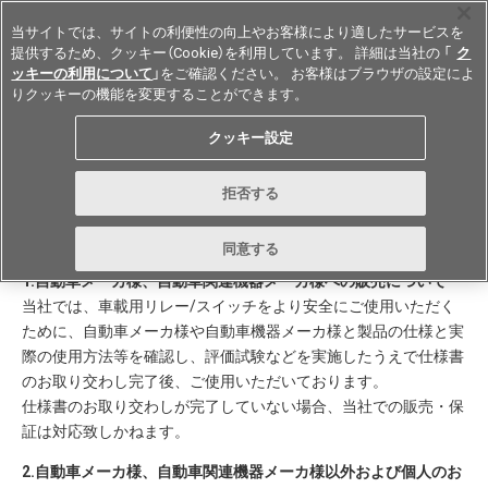
当サイトでは、サイトの利便性の向上やお客様により適したサービスを
提供するため、クッキー（Cookie）を利用しています。 詳細は当社の 「
ク
ッキーの利用について
」をご確認ください。 お客様はブラウザの設定によ
りクッキーの機能を変更することができます。
Japan
クッキー設定
車載用リレー/スイッチ 販売・カ
拒否する
タログご利用にあたってのご注意
同意する
1.自動車メーカ様、自動車関連機器メーカ様への販売について
当社では、車載用リレー/スイッチをより安全にご使用いただく
ために、自動車メーカ様や自動車機器メーカ様と製品の仕様と実
際の使用方法等を確認し、評価試験などを実施したうえで仕様書
のお取り交わし完了後、ご使用いただいております。
仕様書のお取り交わしが完了していない場合、当社での販売・保
証は対応致しかねます。
2.自動車メーカ様、自動車関連機器メーカ様以外および個人のお